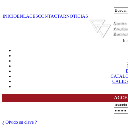
INICIO
ENLACES
CONTACTAR
NOTICIAS
Ju
CATAL
CALID
ACCE
¿ Olvido su clave ?