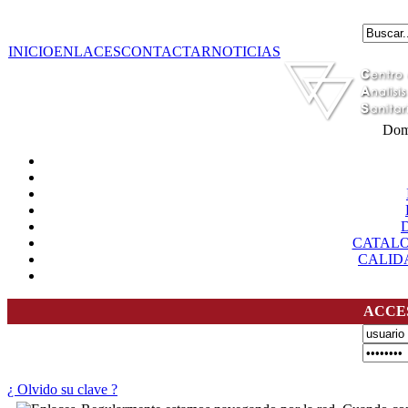
INICIO
ENLACES
CONTACTAR
NOTICIAS
Dom
CATAL
CALID
ACCE
¿ Olvido su clave ?